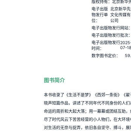
版权持有：
北京新华
电子出版
北京新华先
物发行单
文化传媒有
位：
公司
电子出版物发行网站
电子出版物发行批次
电子出版物发行
2025
07-1
时间：
59
数字图书定价：
图书简介
本书收录了《生活不是梦》《西郊一条街》《翟
晓声短篇作品，讲述了不同年代不同身份的人们
命运的周折和大起大落；用一幕幕或团结互助，
尽了时代风云下苦苦经营的小人物们，在大环境
对生活的无奈与捉弄，依旧各自坚守、搏斗，展