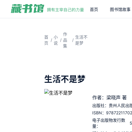
首页
图书馆故事
作
首
小
生活不
/
/
/
品
页
说
是梦
集
生活不是梦
作者：梁晓声 著
出版社：
贵州人民出
9787221170
ISBN：
电子出版物发行数
量：