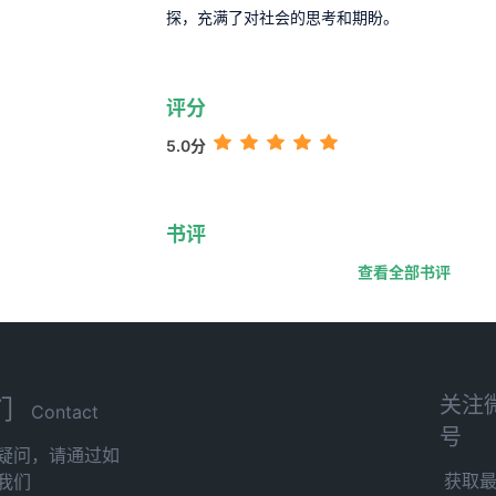
探，充满了对社会的思考和期盼。
评分
5.0分
书评
查看全部书评
关注
们
Contact
号
疑问，请通过如
获取
我们