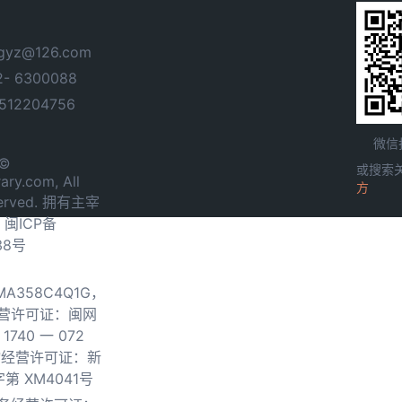
yz@126.com
- 6300088
12204756
微信
 ©
或搜索
ary.com, All
方
served. 拥有主宰
.
闽ICP备
38号
0MA358C4Q1G，
营许可证：闽网
740 一 072
物经营许可证：新
第 XM4041号