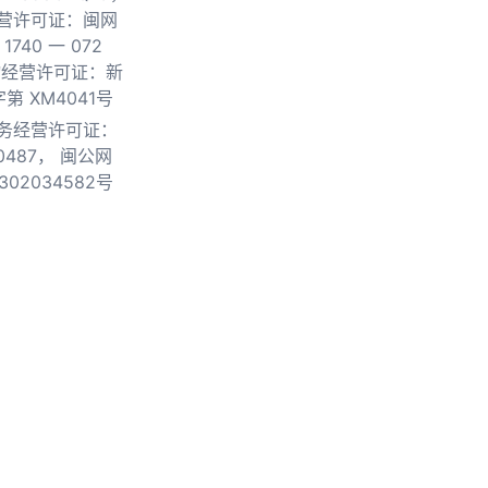
营许可证：闽网
740 一 072
物经营许可证：新
第 XM4041号
务经营许可证：
0487，
闽公网
302034582号