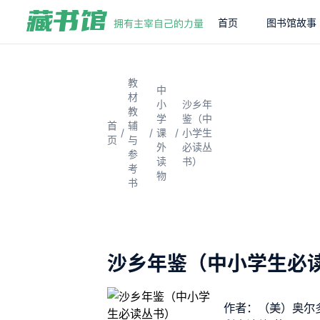
首页
图书馆故事
教
中
材
小
沙乡年
教
学
鉴（中
首
辅
/
/
/
课
小学生
页
与
外
必读丛
参
读
书）
考
物
书
沙乡年鉴（中小学生必
作者：（美）奥尔多