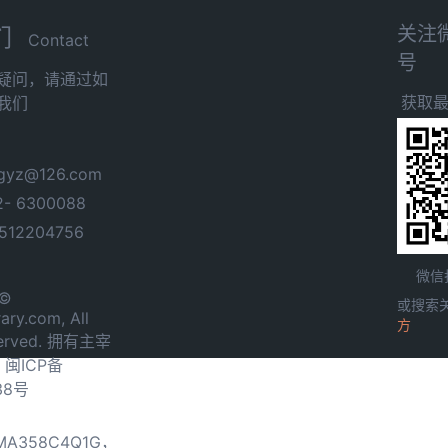
关注
们
Contact
号
疑问，请通过如
获取
我们
yz@126.com
- 6300088
12204756
微信
 ©
或搜索
ary.com, All
方
served. 拥有主宰
.
闽ICP备
38号
0MA358C4Q1G，