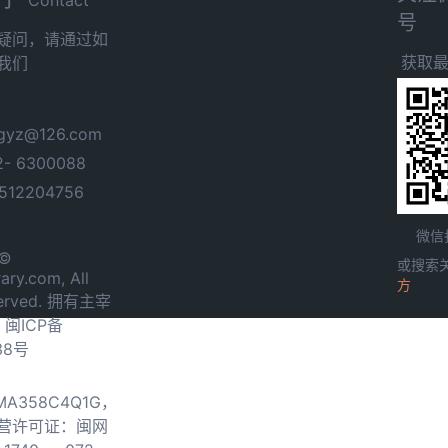
号
疑问，请通过如
获取
我们
yz@126.com
- 6300088
12204756
微信
 ©
或搜索
ary.com, All
方
served. 拥有主宰
.
闽ICP备
38号
0MA358C4Q1G，
营许可证：闽网