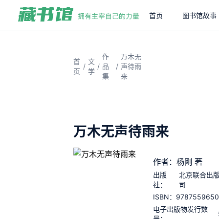
首页
图书馆故事
作
万木无
首
文
/
/
/
品
声待雨
页
学
集
来
万木无声待雨来
作者：杨刚 著
出版
北京联合出
社：
司
9787559650
ISBN：
电子出版物发行数
量：