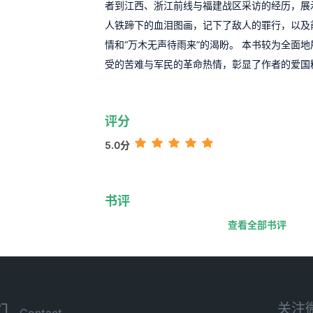
者到江西、浙江前线与福建战区采访的经历，展
人铁蹄下的血泪图画，记下了敌人的罪行，以及
情和“万木无声待雨来”的渴盼。 本书较为全面
受的苦难与军民的革命热情，彰显了作者的爱国
评分
5.0分
书评
查看全部书评
关注
们
Contact