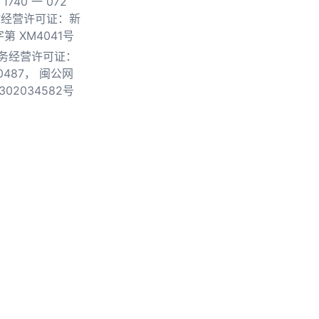
740 一 072
物经营许可证：新
第 XM4041号
务经营许可证：
0487，
闽公网
302034582号