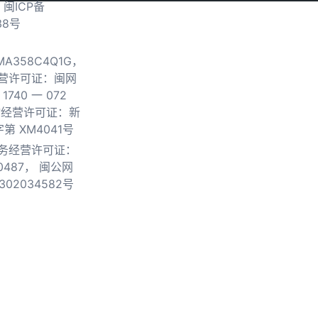
.
闽ICP备
38号
0MA358C4Q1G，
营许可证：闽网
740 一 072
物经营许可证：新
第 XM4041号
务经营许可证：
0487，
闽公网
302034582号