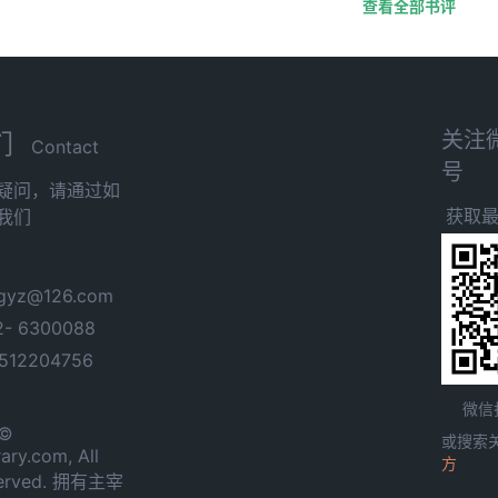
查看全部书评
关注
们
Contact
号
疑问，请通过如
获取
我们
yz@126.com
- 6300088
12204756
微信
 ©
或搜索
ary.com, All
方
served. 拥有主宰