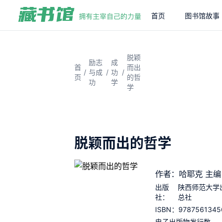
首页
图书馆故事
脱颖
励志
成
首
而出
/
/
/
与成
功
页
的哲
功
学
学
脱颖而出的哲学
作者：哈耶克 主编
出版
陕西师范大学
社：
总社
9787561345
ISBN：
电子出版物发行数