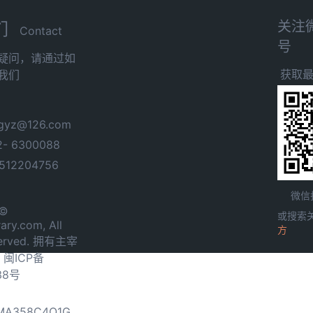
关注
们
Contact
号
疑问，请通过如
获取
我们
yz@126.com
- 6300088
12204756
微信
 ©
或搜索
ary.com, All
方
served. 拥有主宰
.
闽ICP备
38号
0MA358C4Q1G，