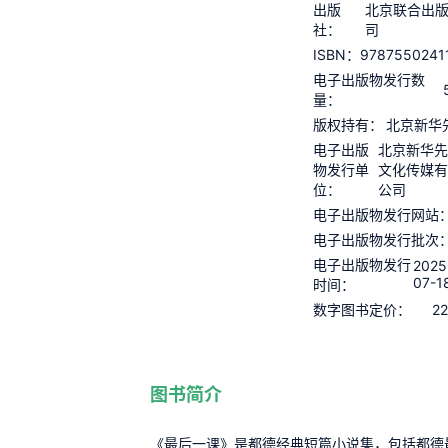
出版
北京联合出
社：
司
9787550241
ISBN：
电子出版物发行数
量：
版权持有：
北京新华
电子出版
北京新华
物发行单
文化传媒
位：
公司
电子出版物发行网站
电子出版物发行批次
电子出版物发行
2025
07-1
时间：
22
数字图书定价：
图书简介
《最后一课》是都德经典短篇小说集，包括都德