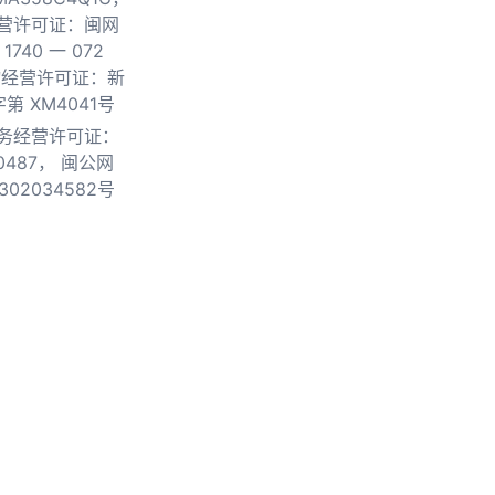
营许可证：闽网
740 一 072
物经营许可证：新
第 XM4041号
务经营许可证：
0487，
闽公网
302034582号