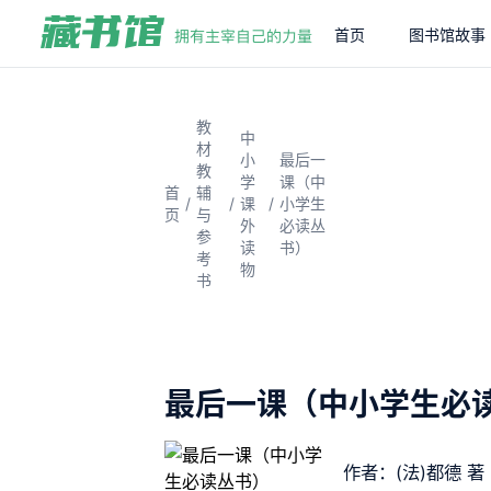
首页
图书馆故事
教
中
材
小
最后一
教
学
课（中
首
辅
/
/
/
课
小学生
页
与
外
必读丛
参
读
书）
考
物
书
最后一课（中小学生必
作者：(法)都德 著