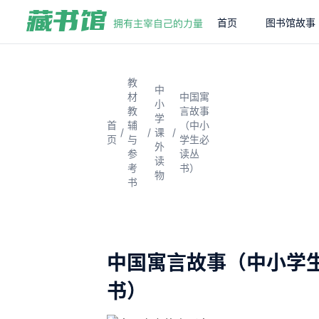
首页
图书馆故事
教
中
材
中国寓
小
教
言故事
学
首
辅
（中小
/
/
/
课
页
与
学生必
外
参
读丛
读
考
书）
物
书
中国寓言故事（中小学
书）