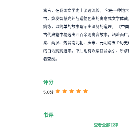
寓言，在我国文学史上源远流长。 它是一种饱
悟，焕发智慧光芒与道德色彩的寓意式文学体裁
简练，以简单的故事喻示出深刻的道理。 《中
古代典籍中精选出四百余则寓言故事，涵盖面广
秦、两汉、魏晋南北朝、唐宋、元明清五个历史
的白话娓娓道来。书后附有汉语拼音索引、所涉
者查阅。
评分
5.0分
书评
查看全部书评