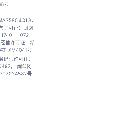
38号
0MA358C4Q1G，
营许可证：闽网
740 一 072
物经营许可证：新
第 XM4041号
务经营许可证：
0487，
闽公网
302034582号