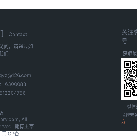
关注
们
Contact
号
疑问，请通过如
获取
我们
yz@126.com
- 6300088
12204756
微信
 ©
或搜索
ary.com, All
方
served. 拥有主宰
.
闽ICP备