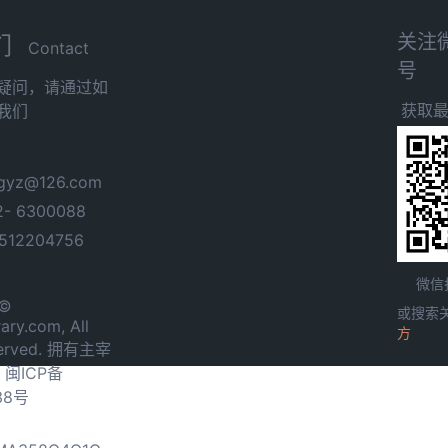
关注
们
Contact
号
疑问，请通过如
获取
我们
yz@126.com
- 6300088
12204756
微信
 ©
或搜索
ary.com, All
方
served. 拥有主宰
.
闽ICP备
38号