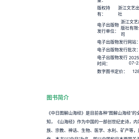
版权持
浙江文艺
有：
社
浙江文艺
电子出版物
版社有限
发行单位：
司
电子出版物发行网站
电子出版物发行批次
电子出版物发行
2025
07-2
时间：
12
数字图书定价：
图书简介
《中日图解山海经》是目前各种“图解山海经”的
知，《山海经》作为中国的一部创世纪史诗，内
族、宗教、神话、生物、医学、水利、矿产等，
作。本书以“中日”为名，即以中国和日本两国关