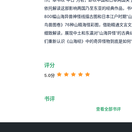
依托解读这部影响两国乃至东亚的经典作品，书
800幅山海异兽神怪线描古图和日本江户时期“
鸟兽图卷》76种山精海怪彩图，借助精通文言
细致解读，展现中土和东瀛对“山海异怪”的古典
们重新认识《山海经》中的奇异怪物到底是如何“
评分
5.0分
书评
查看全部书评