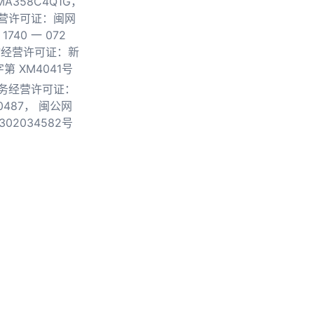
0MA358C4Q1G，
营许可证：闽网
740 一 072
物经营许可证：新
第 XM4041号
务经营许可证：
0487，
闽公网
302034582号