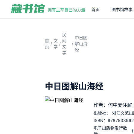
首页
图书馆故事
民
中日图
首
文
间
/
/
/
解山海
页
学
文
经
学
中日图解山海经
作者：何中夏注解
出版社：
浙江文艺出
9787533962
ISBN：
电子出版物发行数
1
量：