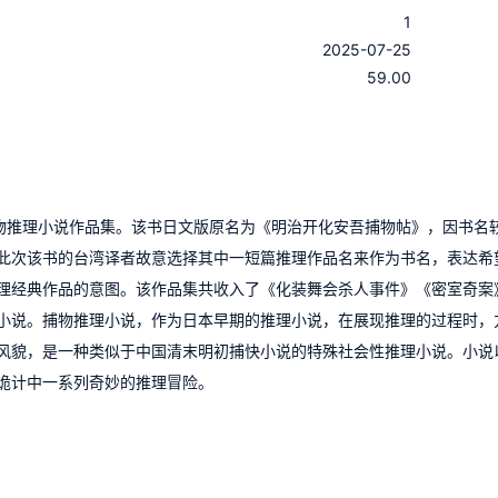
1
：
2025-07-25
：
59.00
捕物推理小说作品集。该书日文版原名为《明治开化安吾捕物帖》，因书名
此次该书的台湾译者故意选择其中一短篇推理作品名来作为书名，表达希
理经典作品的意图。该作品集共收入了《化装舞会杀人事件》《密室奇案
理小说。捕物推理小说，作为日本早期的推理小说，在展现推理的过程时，
风貌，是一种类似于中国清末明初捕快小说的特殊社会性推理小说。小说
诡计中一系列奇妙的推理冒险。