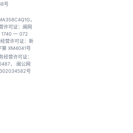
38号
0MA358C4Q1G，
营许可证：闽网
740 一 072
物经营许可证：新
第 XM4041号
务经营许可证：
0487，
闽公网
302034582号