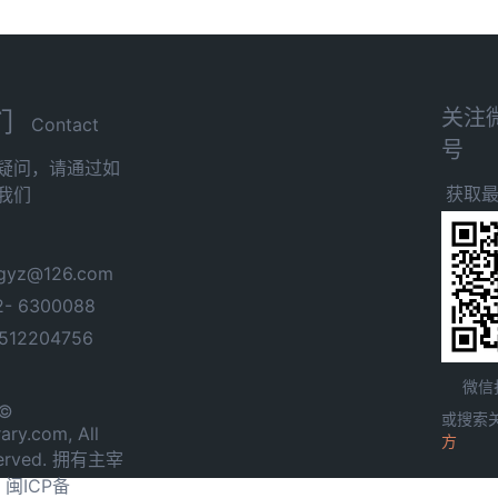
关注
们
Contact
号
疑问，请通过如
获取
我们
yz@126.com
- 6300088
12204756
微信
 ©
或搜索
ary.com, All
方
served. 拥有主宰
.
闽ICP备