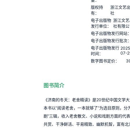
版权持
浙江文艺
有：
社
电子出版物
浙江文艺
发行单位：
社有限公
电子出版物发行网站
电子出版物发行批次
电子出版物发行
2025
07-2
时间：
3
数字图书定价：
图书简介
《济南的冬天：老舍精读》是20世纪中国文学
本书以“阅读老舍，一本就够了”为选目原则，分为“
剧”三辑，收入老舍散文、小说和戏剧方面的代
共赏、干净鲜活、平易精致、幽默机智，富有北