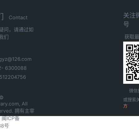
关注
们
Contact
号
疑问，请通过如
获取
我们
yz@126.com
- 6300088
12204756
微信
 ©
或搜索
ary.com, All
方
served. 拥有主宰
.
闽ICP备
38号