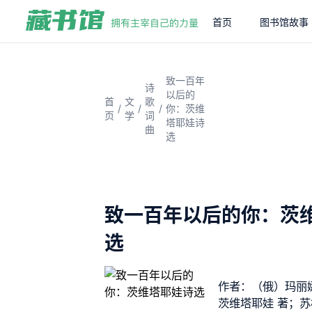
首页
图书馆故事
致一百年
诗
以后的
首
文
歌
/
/
/
你：茨维
页
学
词
塔耶娃诗
曲
选
致一百年以后的你：茨
选
作者：（俄）玛丽娜
茨维塔耶娃 著；苏