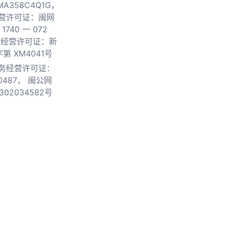
0MA358C4Q1G，
营许可证：闽网
740 一 072
物经营许可证：新
第 XM4041号
务经营许可证：
0487，
闽公网
302034582号