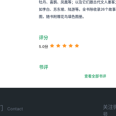
牡丹、喜鹊、凤凰等；以及它们跟古代文人墨客
如李白、苏东坡、陆游等。全书除收录26个故
图，随书附赠花鸟填色图册。
评分
5.0分
书评
查看全部书评
关注
们
Contact
号