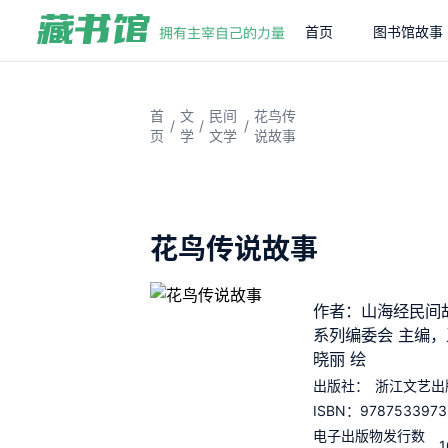
首页
图书馆故事
首
文
民间
花鸟传
/
/
/
页
学
文学
说故事
花鸟传说故事
作者：山海经民间
系列编委会 主编，
晓丽 绘
出版社：
浙江文艺出
9787533973
ISBN：
电子出版物发行数
1