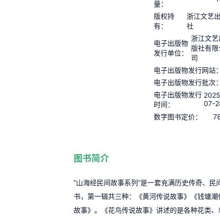
量：
版权持
浙江文艺
有：
社
浙江文艺
电子出版物
版社有限
发行单位：
司
电子出版物发行网站
电子出版物发行批次
电子出版物发行
2025
07-2
时间：
7
数字图书定价：
图书简介
“山海经民间故事系列”是一套充满历史传奇、民
书，第一辑共三种：《黄河传说故事》《钱塘潮
故事》。《花鸟传说故事》讲述的是各种花类、