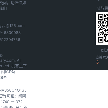
疑问，请通过如
获取
我们
yz@126.com
- 6300088
12204756
微信
 ©
或搜索
ary.com, All
方
served. 拥有主宰
.
闽ICP备
38号
0MA358C4Q1G，
营许可证：闽网
740 一 072
物经营许可证：新