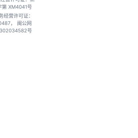
第 XM4041号
务经营许可证：
0487，
闽公网
302034582号