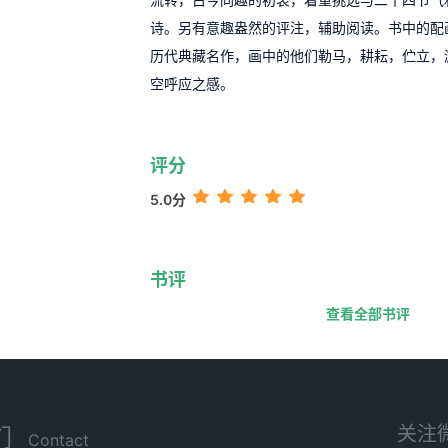
诗。另有意趣盎然的评注，辅助阅读。书中的配
历代典藏名作，画中的他们勒马，耕耘，伫立，
空呼应之感。
评分
5.0分
书评
查看全部书评
关注
们
Contact