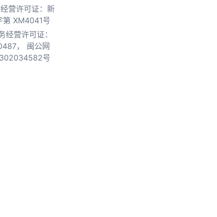
物经营许可证：新
第 XM4041号
务经营许可证：
0487，
闽公网
302034582号