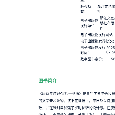
版权持
浙江文艺
有：
社
浙江文艺
电子出版物
版社有限
发行单位：
司
电子出版物发行网站
电子出版物发行批次
电子出版物发行
2025
07-2
时间：
56
数字图书定价：
图书简介
《唐诗岁时记·雪片一冬深》是青年学者陆蓓容
的文学普及读物。该书在编排上，每日都以诗加
致，并在辑封里加强了岁时轮转的设计感。在唐
流转，古今同趣的初衷，着重挑选与二十四节气