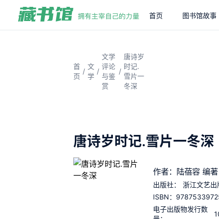
首页
图书馆故事
文学
唐诗岁
首
文
评论
时记.
/
/
/
页
学
与鉴
雪片一
赏
冬深
唐诗岁时记.雪片一冬深
作者：陆蓓容 编著
出版社：
浙江文艺出
9787533972
ISBN：
电子出版物发行数
1
量：