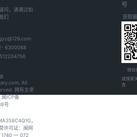
号
疑问，请通过如
获取
我们
yz@126.com
- 6300088
12204756
微信
 ©
或搜索
ary.com, All
方
served. 拥有主宰
.
闽ICP备
38号
0MA358C4Q1G，
营许可证：闽网
740 一 072