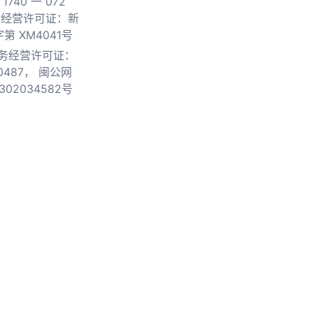
740 一 072
物经营许可证：新
第 XM4041号
务经营许可证：
0487，
闽公网
302034582号