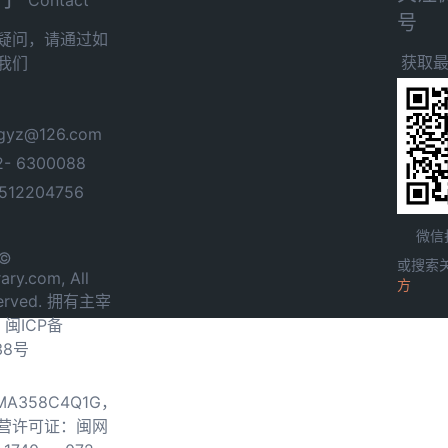
号
疑问，请通过如
获取
我们
yz@126.com
- 6300088
12204756
微信
 ©
或搜索
ary.com, All
方
served. 拥有主宰
.
闽ICP备
38号
0MA358C4Q1G，
营许可证：闽网