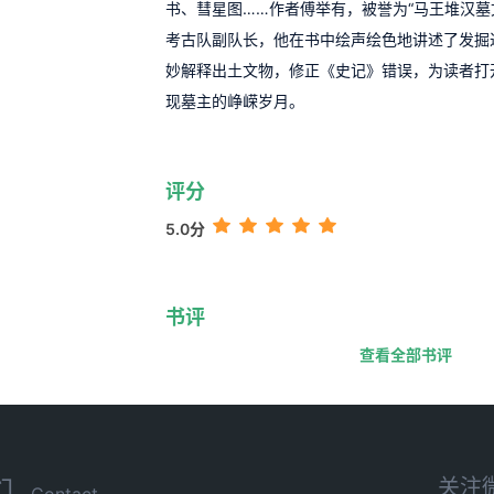
书、彗星图……作者傅举有，被誉为“马王堆汉墓
考古队副队长，他在书中绘声绘色地讲述了发掘
妙解释出土文物，修正《史记》错误，为读者打
现墓主的峥嵘岁月。
评分
5.0分
书评
查看全部书评
关注
们
Contact