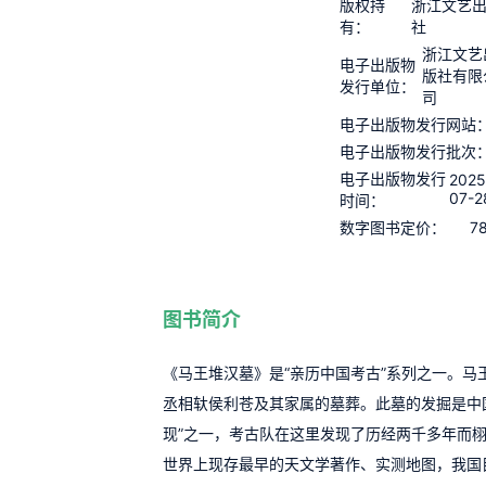
版权持
浙江文艺
有：
社
浙江文艺
电子出版物
版社有限
发行单位：
司
电子出版物发行网站
电子出版物发行批次
电子出版物发行
2025
07-2
时间：
7
数字图书定价：
图书简介
《马王堆汉墓》是“亲历中国考古”系列之一。马
丞相轪侯利苍及其家属的墓葬。此墓的发掘是中
现”之一，考古队在这里发现了历经两千多年而
世界上现存最早的天文学著作、实测地图，我国