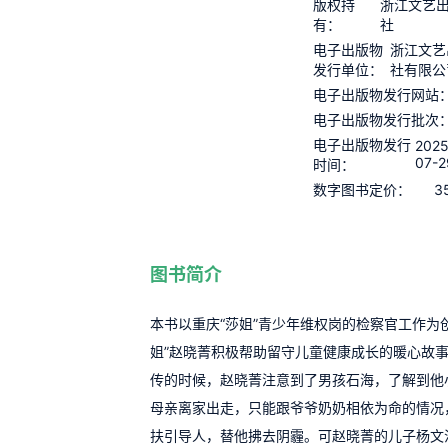
版权持
浙江文艺
有：
社
电子出版物
浙江文艺
发行单位：
社有限公
电子出版物发行网站
电子出版物发行批次
电子出版物发行
2025
07-2
时间：
3
数字图书定价：
图书简介
本书以重庆“莎姐”青少年维权岗的检察官工作为
姐”赵晓菁积极帮助留守儿童健康成长的暖心故
传的时候，赵晓菁注意到了男孩石海，了解到他
母亲离家出走，只能跟爷爷奶奶相依为命的情况
扶引导人，替他拂去阴霾。可赵晓菁的儿子杨文