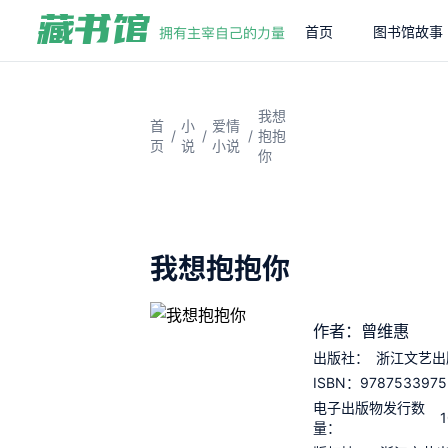
首页
图书馆故事
我想
首
小
爱情
/
/
/
抱抱
页
说
小说
你
我想抱抱你
作者：曾维惠
出版社：
浙江文艺出
9787533975
ISBN：
电子出版物发行数
量：