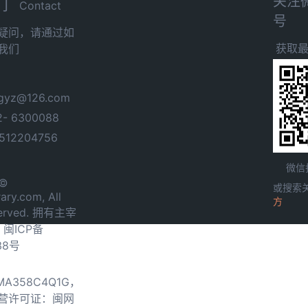
关注
们
Contact
号
疑问，请通过如
获取
我们
yz@126.com
- 6300088
12204756
微信
 ©
或搜索
ary.com, All
方
served. 拥有主宰
.
闽ICP备
38号
0MA358C4Q1G，
营许可证：闽网