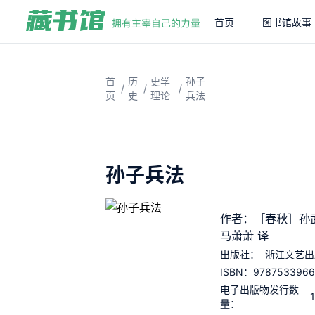
首页
图书馆故事
首
历
史学
孙子
/
/
/
页
史
理论
兵法
孙子兵法
作者：［春秋］孙
马萧萧 译
出版社：
浙江文艺出
978753396
ISBN：
电子出版物发行数
量：