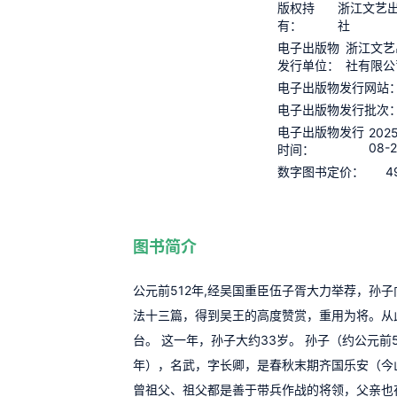
版权持
浙江文艺
有：
社
电子出版物
浙江文艺
发行单位：
社有限公
电子出版物发行网站
电子出版物发行批次
电子出版物发行
202
08-
时间：
4
数字图书定价：
图书简介
公元前512年,经吴国重臣伍子胥大力举荐，孙
法十三篇，得到吴王的高度赞赏，重用为将。从
台。 这一年，孙子大约33岁。 孙子（约公元前5
年），名武，字长卿，是春秋末期齐国乐安（今
曾祖父、祖父都是善于带兵作战的将领，父亲也