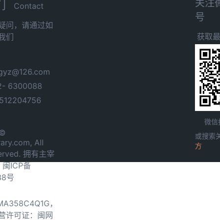
关注
们
Contact
号
疑问，请通过如
获取
我们
yz@126.com
- 6300088
12204756
微信
 ©
或搜索
ary.com, All
方
served. 拥有主宰
.
闽ICP备
38号
0MA358C4Q1G，
营许可证：闽网