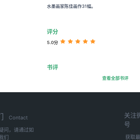
水墨画家陈佳画作31幅。
评分
5.0分
书评
查看全部书评
关注
们
Contact
号
疑问，请通过如
获取
我们