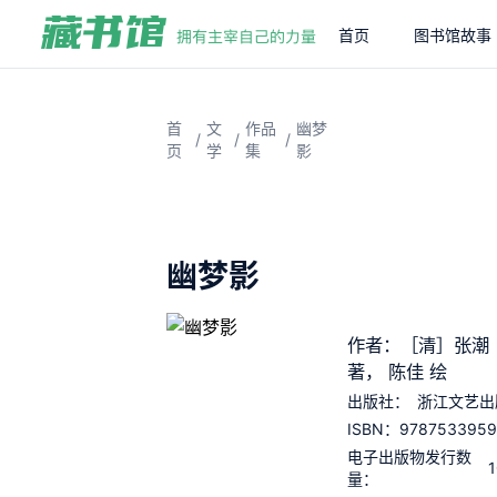
首页
图书馆故事
首
文
作品
幽梦
/
/
/
页
学
集
影
幽梦影
作者：［清］张潮
著， 陈佳 绘
出版社：
浙江文艺出
9787533959
ISBN：
电子出版物发行数
量：