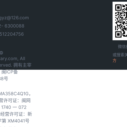
yz@126.com
- 6300088
12204756
微信
 ©
或搜索
ary.com, All
方
served. 拥有主宰
.
闽ICP备
38号
0MA358C4Q1G，
营许可证：闽网
740 一 072
物经营许可证：新
第 XM4041号