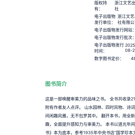
版权持
浙江文艺
有：
社
电子出版物
浙江文艺
发行单位：
社有限公
电子出版物发行网站
电子出版物发行批次
电子出版物发行
2025
08-2
时间：
4
数字图书定价：
图书简介
这是一部唤醒审美力的品味之书。 全书共收录2
附有作者友人点评。 山水园林、四时风物、诗词歌赋
间闲趣风雅，无不包罗其中。 翻开本书，用全
趣，全面提升感知力与审美力。 本书以道光年
书》本为底本，参考1935年中央书店“国学珍本