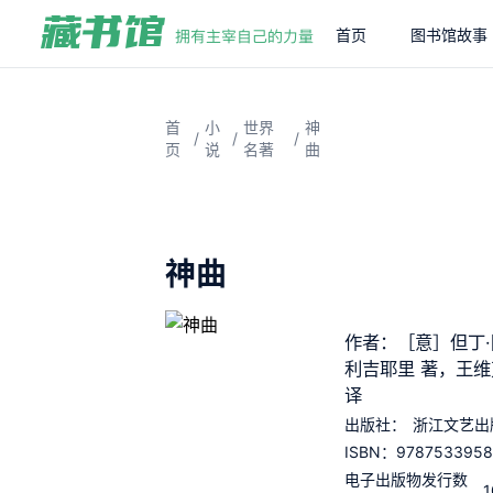
首页
图书馆故事
首
小
世界
神
/
/
/
页
说
名著
曲
神曲
作者：［意］但丁·
利吉耶里 著，王维
译
出版社：
浙江文艺出
9787533958
ISBN：
电子出版物发行数
1