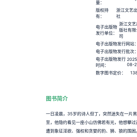
量：
版权持
浙江文艺
有：
社
浙江文艺
电子出版物
版社有限
发行单位：
司
电子出版物发行网站
电子出版物发行批次
电子出版物发行
2025
08-2
时间：
13
数字图书定价：
图书简介
一日凌晨，35岁的诗人但丁，突然迷失在一片黑
至，他隐约看见一座小山仿佛若有光，他想攀过
遭到象征淫欲、强权和贪婪的豹、狮、狼的围困