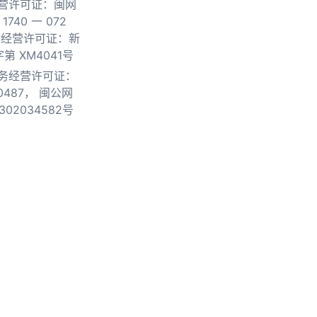
营许可证：闽网
740 一 072
物经营许可证：新
第 XM4041号
务经营许可证：
0487，
闽公网
302034582号