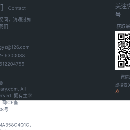
关注
们
Contact
号
疑问，请通过如
获取
我们
yz@126.com
- 6300088
12204756
微信
 ©
或搜索
ary.com, All
方
served. 拥有主宰
.
闽ICP备
38号
0MA358C4Q1G，