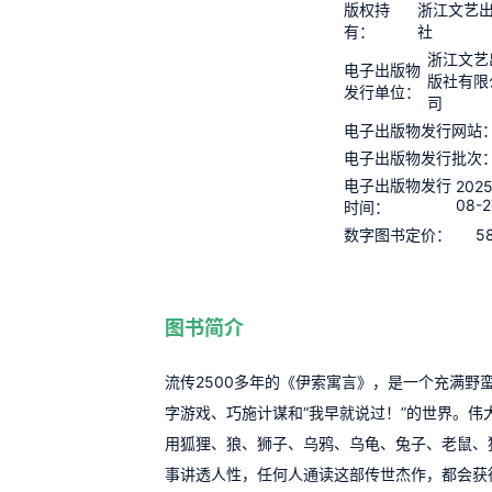
版权持
浙江文艺
有：
社
浙江文艺
电子出版物
版社有限
发行单位：
司
电子出版物发行网站
电子出版物发行批次
电子出版物发行
2025
08-2
时间：
5
数字图书定价：
图书简介
流传2500多年的《伊索寓言》，是一个充满野
字游戏、巧施计谋和“我早就说过！”的世界。伟大
用狐狸、狼、狮子、乌鸦、乌龟、兔子、老鼠、
事讲透人性，任何人通读这部传世杰作，都会获