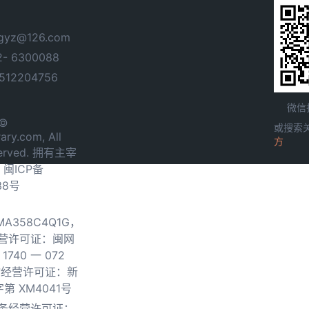
yz@126.com
- 6300088
12204756
微信
 ©
或搜索
ary.com, All
方
served. 拥有主宰
.
闽ICP备
38号
0MA358C4Q1G，
营许可证：闽网
740 一 072
物经营许可证：新
第 XM4041号
务经营许可证：