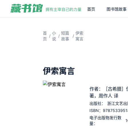
首页
图书馆故事
首
小
短篇
伊索
/
/
/
页
说
故事
寓言
伊索寓言
作者：［古希腊］
著，周作人 译
出版社：
浙江文艺出
9787533951
ISBN：
电子出版物发行数
1
量：