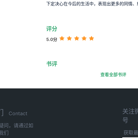
下定决心在今后的生活中，表现出更多的同情、
评分
5.0分
书评
查看全部书评
关注
们
Contact
号
疑问，请通过如
获取
我们