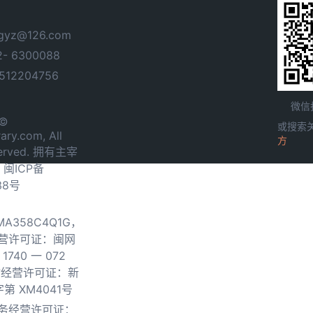
yz@126.com
- 6300088
12204756
微信
 ©
或搜索
ary.com, All
方
served. 拥有主宰
.
闽ICP备
38号
0MA358C4Q1G，
营许可证：闽网
740 一 072
物经营许可证：新
第 XM4041号
务经营许可证：