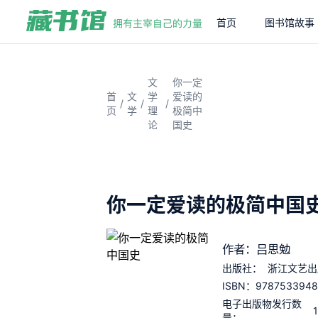
首页
图书馆故事
文
你一定
首
文
学
爱读的
/
/
/
页
学
理
极简中
论
国史
你一定爱读的极简中国
作者：吕思勉
出版社：
浙江文艺出
978753394
ISBN：
电子出版物发行数
量：