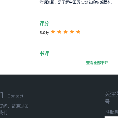
笔调流畅，是了解中国历 史公认的权威版本。
评分
5.0分
书评
查看全部书评
关注
们
Contact
号
疑问，请通过如
获取
我们