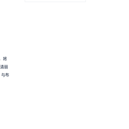
，将
用清丽
，与布