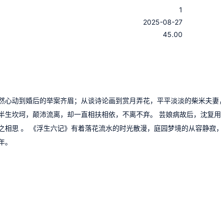
1
：
2025-08-27
：
45.00
然心动到婚后的举案齐眉；从谈诗论画到赏月弄花，平平淡淡的柴米夫妻
半生坎坷，颠沛流离，却一直相扶相依，不离不弃。 芸娘病故后，沈复
之相思 。 《浮生六记》有着落花流水的时光散漫，庭园梦境的从容静寂
年。