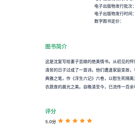
电子出版物发行批次
电子出版物发行时间
数字图书定价：
图书简介
这是沈复写给妻子芸娘的绝美情书。从初见的怦
清贫的日子过成了一首诗。他们遭逢家庭变故，
典雅之笔，作《浮生六记》六卷，以慰生死隔离
衣蔬食的晨光之美。自晚清至今，已流传一百余
评分
5.0分