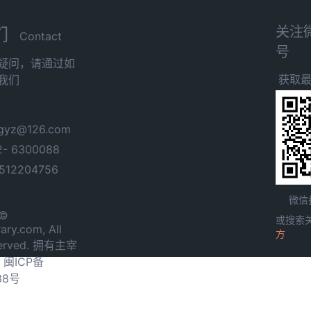
关注
们
Contact
号
疑问，请通过如
获取
我们
yz@126.com
- 6300088
12204756
微信
 ©
或搜索
ary.com, All
方
served. 拥有主宰
.
闽ICP备
38号