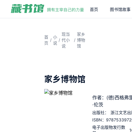
首页
图书馆故事
现当
家乡
首
小
/
/
/
代小
博物
页
说
说
馆
家乡博物馆
作者：(德)西格弗
·伦茨
出版社：
浙江文艺出
9787533972
ISBN：
电子出版物发行数
1