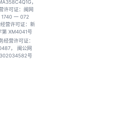
0MA358C4Q1G，
营许可证：闽网
740 一 072
物经营许可证：新
第 XM4041号
务经营许可证：
0487，
闽公网
302034582号