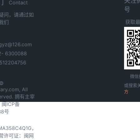
关注
们
Contact
号
疑问，请通过如
获取
我们
yz@126.com
- 6300088
12204756
微信
 ©
或搜索
ary.com, All
方
served. 拥有主宰
.
闽ICP备
38号
0MA358C4Q1G，
营许可证：闽网