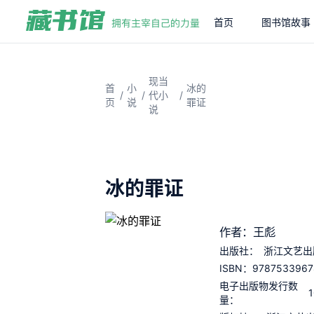
首页
图书馆故事
现当
首
小
冰的
/
/
/
代小
页
说
罪证
说
冰的罪证
作者：王彪
出版社：
浙江文艺出
9787533967
ISBN：
电子出版物发行数
量：