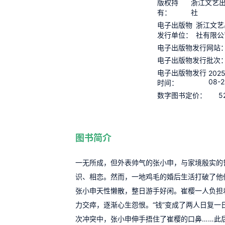
版权持
浙江文艺
有：
社
电子出版物
浙江文艺
发行单位：
社有限公
电子出版物发行网站
电子出版物发行批次
电子出版物发行
2025
08-2
时间：
5
数字图书定价：
图书简介
一无所成，但外表帅气的张小申，与家境殷实的
识、相恋。然而，一地鸡毛的婚后生活打破了他
张小申天性懒散，整日游手好闲。崔樱一人负担
力交瘁，逐渐心生怨恨。“钱”变成了两人日复一
次冲突中，张小申伸手捂住了崔樱的口鼻……此