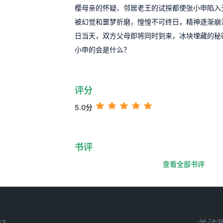
樱母亲的怀疑、邻居老王的试探都使张小申陷入
被幻觉和噩梦折磨，惶惶不可终日，精神逐渐崩
日当天，双方父母即将同时到来，冰块埋藏的秘
小申的会是什么？
评分
5.0分
书评
查看全部书评