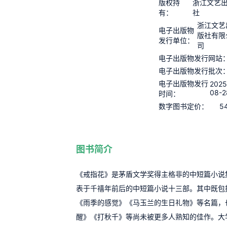
版权持
浙江文艺
有：
社
浙江文艺
电子出版物
版社有限
发行单位：
司
电子出版物发行网站
电子出版物发行批次
电子出版物发行
2025
08-2
时间：
5
数字图书定价：
图书简介
《戒指花》是茅盾文学奖得主格非的中短篇小说
表于千禧年前后的中短篇小说十三部。其中既包
《雨季的感觉》《马玉兰的生日礼物》等名篇，
醒》《打秋千》等尚未被更多人熟知的佳作。大