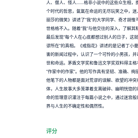
人、僧人、怪人……格非小说中的这些众生相，
个时代的哲思，氤氲在命运的无尽玩笑之中，迷
丽莎的微笑》讲述了“我”的大学同学、奇才胡惟
世格格不入。随着“我”与他交往的深入，了解其
最后发现“每个人在心底都想过别人的日子，这
谬所在”的真相。《戒指花》讲述的是记者丁小
害的新闻过程中，认识了一个可怜的小男孩，并
世和命运。茅盾文学奖和鲁迅文学奖双料得主格
“作家中的作家”。他的写作具有坚韧、准确、绚
他笔下的人物都是面对荒谬的误解、欲望的冲突
体，人生故事大多笼罩着支离破碎、幽明恍惚的
命的哲理意识灌注于每篇小说之中，通过迷宫般
界与人生的不确定性和偶然性。
评分