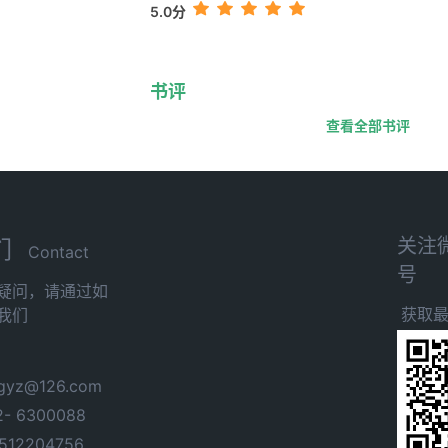
5.0分
书评
查看全部书评
关注
们
Contact
号
疑问，请通过如
获取
我们
yz@126.com
- 6300088
12204756