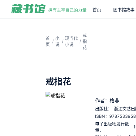
首页
图书馆故事
戒
首
小
现当代
/
/
/
指
页
说
小说
花
戒指花
作者：格非
出版社：
浙江文艺出
9787533958
ISBN：
电子出版物发行数
1
量：