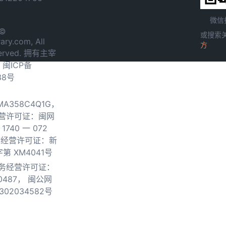
微信
 ©
或搜索
ary.com, All
方
served. 拥有主宰
.
闽ICP备
38号
0MA358C4Q1G，
营许可证：闽网
740 一 072
物经营许可证：新
第 XM4041号
务经营许可证：
0487，
闽公网
302034582号