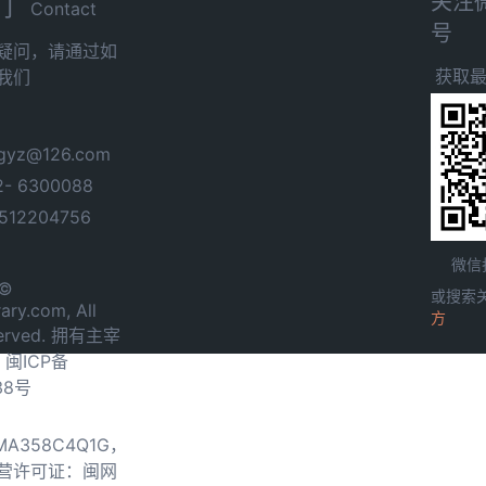
关注
们
Contact
号
疑问，请通过如
获取
我们
yz@126.com
- 6300088
12204756
微信
 ©
或搜索
ary.com, All
方
served. 拥有主宰
.
闽ICP备
38号
0MA358C4Q1G，
营许可证：闽网