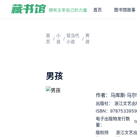
首页
图书馆故事
首
小
现当代
男
/
/
/
页
说
小说
孩
男孩
作者：马库斯·马尔
出版社：
浙江文艺出
9787533959
ISBN：
电子出版物发行数
1
量：
版权持
浙江文艺