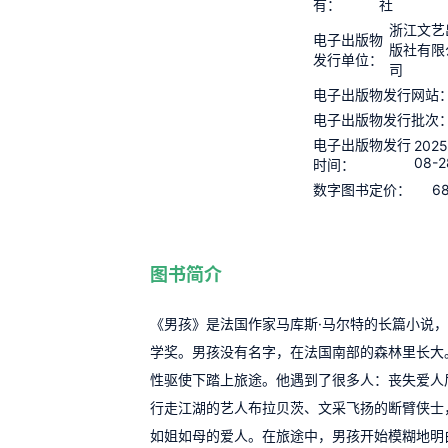
有：
社
浙江文艺
电子出版物
版社有限
发行单位：
司
电子出版物发行网站
电子出版物发行批次
电子出版物发行
2025
08-2
时间：
68
数字图书定价：
图书简介
《男孩》是法国作家马库斯·马尔特的长篇小说，
学奖。男孩没有名字，在法国南部的森林里长大
性驱使下踏上旅途。他遇到了很多人：丧失爱人
行走江湖的艺人布拉贝茨、文采飞扬的断臂侠士
如姐如母的爱人。在旅途中，男孩开始模糊地明