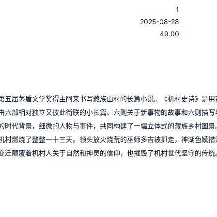
1
：
2025-08-28
：
49.00
是第五届茅盾文学奖得主阿来书写藏族山村的长篇小说。《机村史诗》是用
由六部相对独立又彼此衔联的小长篇、六则关于新事物的故事和六则描写
的时代背景，细微的人物与事件，共同构建了一幅立体式的藏族乡村图景
机村燃烧了整整一十三天。领头放火烧荒的巫师多吉被抓走，神湖色嫫措
变迁颠覆着机村人关于自然和神灵的信仰，也摧毁了机村世代坚守的传统