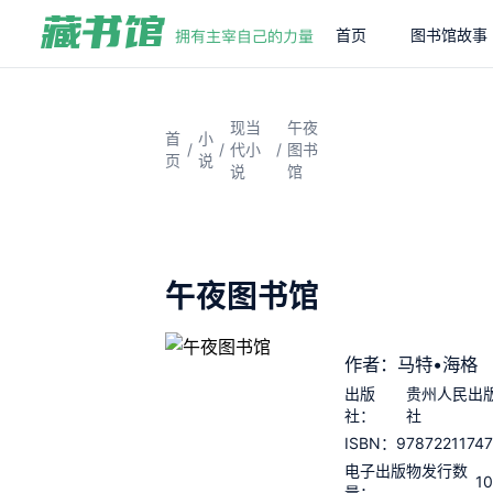
首页
图书馆故事
现当
午夜
首
小
/
/
/
代小
图书
页
说
说
馆
午夜图书馆
作者：马特•海格
出版
贵州人民出
社：
社
9787221174
ISBN：
电子出版物发行数
1
量：