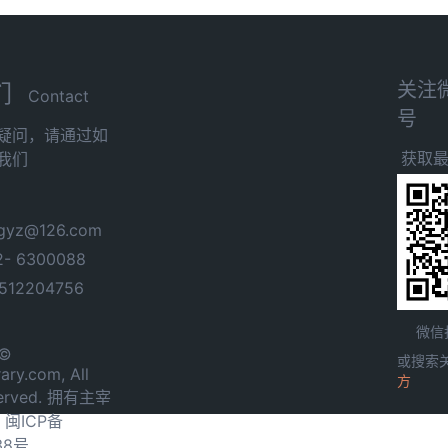
关注
们
Contact
号
疑问，请通过如
获取
我们
yz@126.com
- 6300088
12204756
微信
 ©
或搜索
ary.com, All
方
served. 拥有主宰
.
闽ICP备
38号