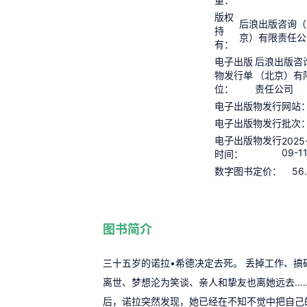
版权
后浪出版咨询（
持
京）有限责任公
有：
电子出版
后浪出版咨
物发行单
（北京）有
位：
责任公司
电子出版物发行网站
电子出版物发行批次
电子出版物发行
2025
09-1
时间：
56
数字图书定价：
图书简介
三十五岁的诺拉•希德决定去死。 丢掉工作、搞
离世、梦想沦为笑谈、亲人和挚友也离她远去…
后，诺拉突然发现，她已经在不知不觉中把自己