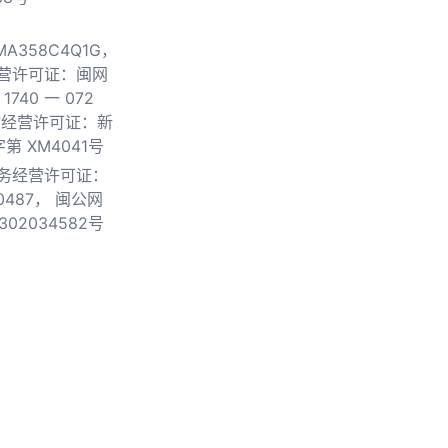
0MA358C4Q1G，
营许可证：闽网
740 一 072
物经营许可证：新
第 XM4041号
务经营许可证：
0487，
闽公网
302034582号