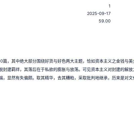
1
：
2025-09-17
：
59.00
80篇，其中绝大部分围绕好货与好色两大主题，恰如资本主义之金钱与美
脱封建羁绊，其落后在于私欲的膨胀与放荡。可见资本主义对封建的解放
端，显然有失偏颇。取其精华，去其糟粕，采取批判地继承，历来是对文