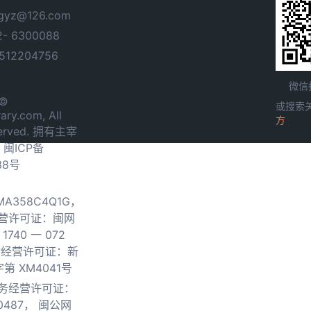
yz@126.com
- 6300088
12204756
微信
 ©
或搜索
ary.com, All
方
served. 拥有主宰
.
闽ICP备
38号
0MA358C4Q1G，
营许可证：闽网
740 一 072
物经营许可证：新
第 XM4041号
务经营许可证：
0487，
闽公网