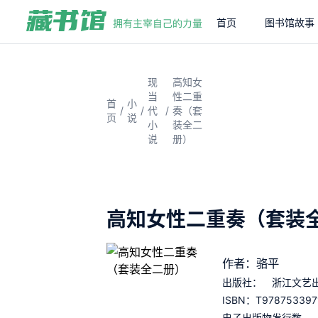
首页
图书馆故事
现
高知女
当
性二重
首
小
/
/
/
代
奏（套
页
说
小
装全二
说
册）
高知女性二重奏（套装
作者：骆平
出版社：
浙江文艺
T978753397
ISBN：
电子出版物发行数