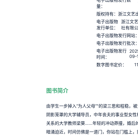
量：
版权持有：
浙江文艺
电子出版物
浙江文
发行单位：
社有限
电子出版物发行网站
电子出版物发行批次
电子出版物发行
202
09-
时间：
1
数字图书定价：
图书简介
由学生一步掉入“为人父母”"的梁三思和程稳，
阴影笼罩的大学辅导员，中年丧夫的事业型女性
关系的大学教师梁葵……年轻的冲动莽撞，婚后
暗涌迫近，时间仿佛是一道门，你站在门槛上，