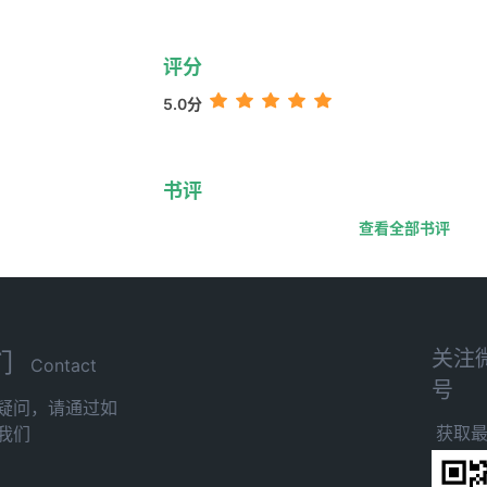
评分
5.0分
书评
查看全部书评
关注
们
Contact
号
疑问，请通过如
获取
我们