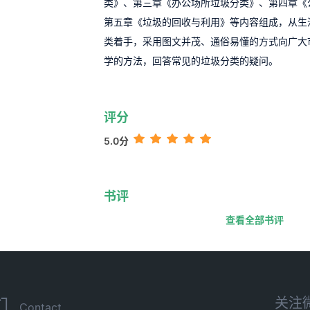
类》、第三章《办公场所垃圾分类》、第四章《
第五章《垃圾的回收与利用》等内容组成，从生
类着手，采用图文并茂、通俗易懂的方式向广大
学的方法，回答常见的垃圾分类的疑问。
评分
5.0分
书评
查看全部书评
关注
们
Contact