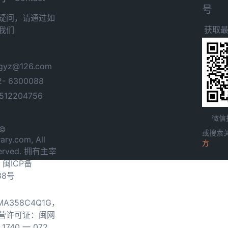
号
疑问，请通过如
获取
我们
yz@126.com
- 6300088
12204756
微信
 ©
或搜索
ary.com, All
方
served. 拥有主宰
.
闽ICP备
38号
0MA358C4Q1G，
营许可证：闽网
740 一 072