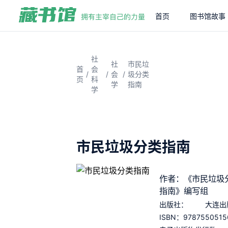
首页
图书馆故事
社
社
市民垃
首
会
/
/
/
会
圾分类
页
科
学
指南
学
市民垃圾分类指南
作者：《市民垃圾
指南》编写组
出版社：
大连出
9787550515
ISBN：