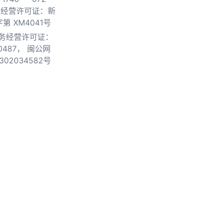
物经营许可证：新
第 XM4041号
务经营许可证：
0487，
闽公网
302034582号