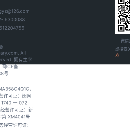
yz@126.com
- 6300088
12204756
微信
 ©
或搜索
ary.com, All
方
served. 拥有主宰
.
闽ICP备
38号
0MA358C4Q1G，
营许可证：闽网
740 一 072
物经营许可证：新
第 XM4041号
务经营许可证：