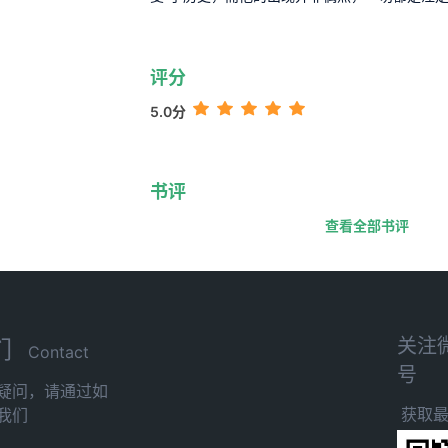
评分
5.0分
书评
查看全部书评
关注
们
Contact
号
疑问，请通过如
获取
我们