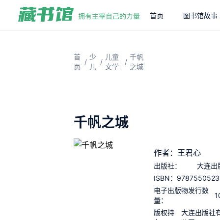
首页
图书馆故事
首
少
儿童
千帆
/
/
/
页
儿
文学
之城
千帆之城
作者：王君心
出版社：
大连出
9787550523
ISBN：
电子出版物发行数
1
量：
版权持
大连出版社