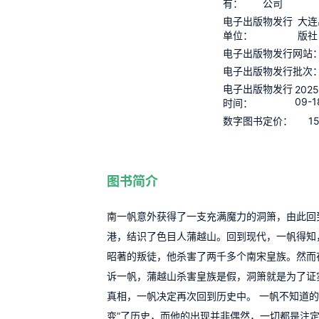
有：
公司
电子出版物发行
大连
单位：
版社
电子出版物发行网站
电子出版物发行批次
电子出版物发行
2025
09-1
时间：
1
数字图书定价：
图书简介
南一帆意外获得了一支充满魔力的洞箫，由此回
港，结识了色目人蒲越山。回到现代，一帆得知
昭著的叛徒，他杀害了两千多个南宋皇族。然而
诉一帆，蒲越山杀害皇族是假，洞箫就是为了证
真相，一帆决定再次回到历史中。 一帆不知道的
变”了历史，而他的出现并非偶然，一切都是注定