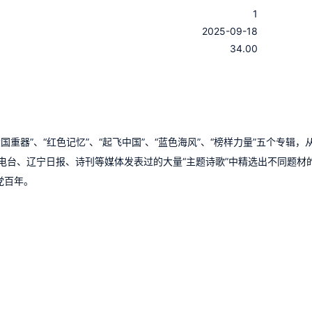
1
：
2025-09-18
：
34.00
重器”、“红色记忆”、“起飞中国”、“蓝色海风”、“榜样力量”五个专辑，
电台、辽宁日报、诗刊等媒体发表过的大量“主题诗歌”中精选出不同题材
党百年。