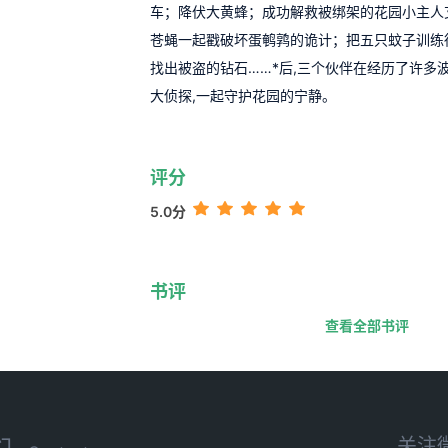
车；降伏大黄蜂；成功解救被绑架的花园小主人
苍蝇一起戳破坏蛋鹌鹑的诡计；把五只蚊子训练
找出被盗的钻石……*后,三个伙伴在经历了许多
大侦探,一起守护花园的宁静。
评分
5.0分
书评
查看全部书评
关注