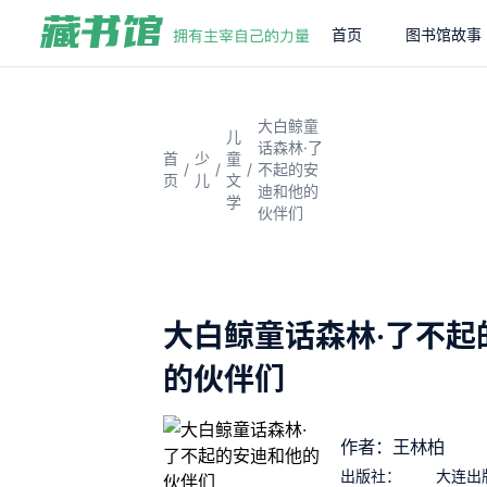
首页
图书馆故事
大白鲸童
儿
话森林·了
首
少
童
/
/
/
不起的安
页
儿
文
迪和他的
学
伙伴们
大白鲸童话森林·了不起
的伙伴们
作者：王林柏
出版社：
大连出