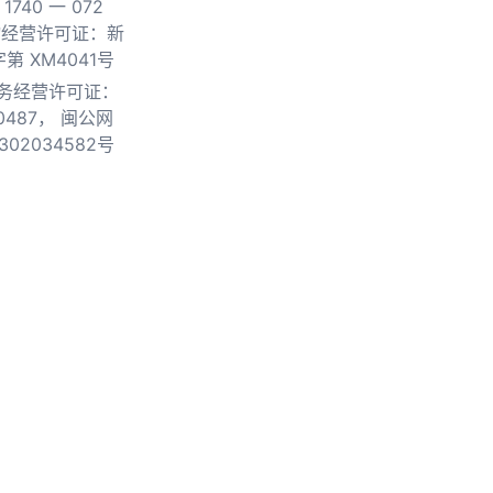
740 一 072
物经营许可证：新
第 XM4041号
务经营许可证：
0487，
闽公网
302034582号