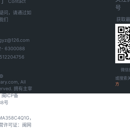
们
Contact
号
疑问，请通过如
获取
我们
yz@126.com
- 6300088
12204756
微信
 ©
或搜索
ary.com, All
方
served. 拥有主宰
.
闽ICP备
38号
0MA358C4Q1G，
营许可证：闽网