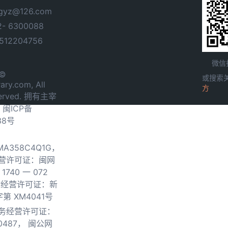
yz@126.com
- 6300088
12204756
微信
 ©
或搜索
ary.com, All
方
served. 拥有主宰
.
闽ICP备
38号
0MA358C4Q1G，
营许可证：闽网
740 一 072
物经营许可证：新
第 XM4041号
务经营许可证：
0487，
闽公网