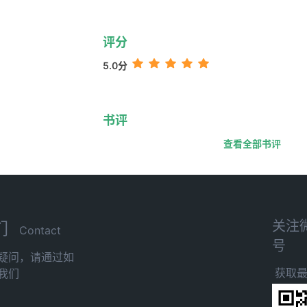
评分
5.0分
书评
查看全部书评
关注
们
Contact
号
疑问，请通过如
获取
我们