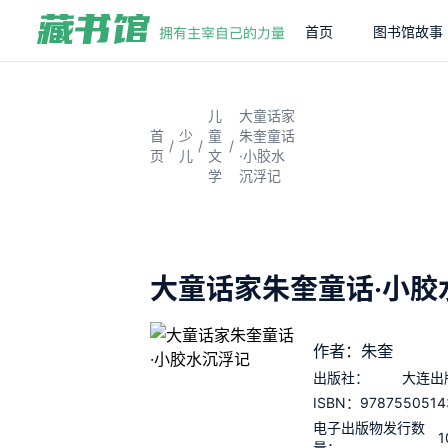
首页
图书馆故事
儿
大童话家
首
少
童
朱奎童话
/
/
/
页
儿
文
·小胶水
学
沉浮记
大童话家朱奎童话·小胶
作者：朱奎
出版社：
大连出
9787550514
ISBN：
电子出版物发行数
1
量：