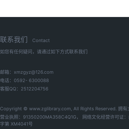
联系我们
Contact
如您有任何疑问，请通过如下方式联系我们
邮箱：xmzgyz@126.com
电话：0592- 6300088
客服QQ：2512204756
Copyright © www.zglibrary.com, All Rights Reserve
营业执照：91350200MA358C4Q1G，
网络文化经营许可证：闽网
字第 XM4041号