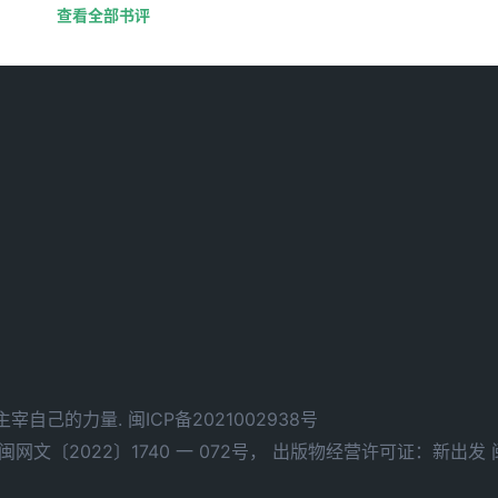
查看全部书评
d. 拥有主宰自己的力量.
闽ICP备2021002938号
文〔2022〕1740 一 072号，
出版物经营许可证：新出发 