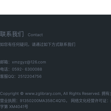
联系我们
Contact
如您有任何疑问，请通过如下方式联系我们
邮箱：xmzgyz@126.com
电话：0592- 6300088
客服QQ：2512204756
Copyright © www.zglibrary.com, All Rights Reserve
营业执照：91350200MA358C4Q1G，
网络文化经营许可证：闽网
字第 XM4041号