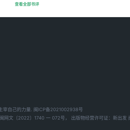
查看全部书评
d. 拥有主宰自己的力量.
闽ICP备2021002938号
文〔2022〕1740 一 072号，
出版物经营许可证：新出发 