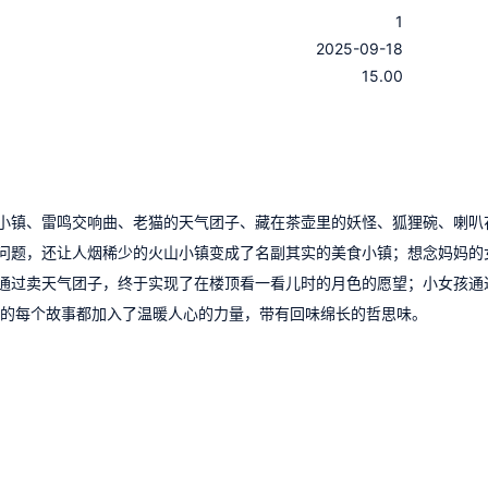
1
：
2025-09-18
：
15.00
小镇、雷鸣交响曲、老猫的天气团子、藏在茶壶里的妖怪、狐狸碗、喇叭
问题，还让人烟稀少的火山小镇变成了名副其实的美食小镇；想念妈妈的
通过卖天气团子，终于实现了在楼顶看一看儿时的月色的愿望；小女孩通
里的每个故事都加入了温暖人心的力量，带有回味绵长的哲思味。