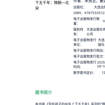
作者：朱良志，姜
出版社：
大连出
9787550512
ISBN：
电子出版物发行数
1
量：
版权持
大连出版社
有：
公司
电子出版物发行
大连
单位：
版社
电子出版物发行网站
电子出版物发行批次
电子出版物发行
2025
09-1
时间：
1
数字图书定价：
图书简介
本书是《写给孩子的中华上下五千年》系列的“隋