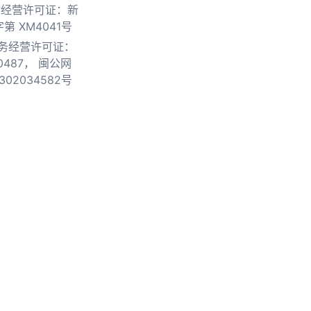
物经营许可证：新
第 XM4041号
务经营许可证：
0487，
闽公网
302034582号