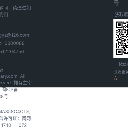
号
疑问，请通过如
获取
我们
yz@126.com
- 6300088
12204756
微信
 ©
或搜索
ary.com, All
方
served. 拥有主宰
.
闽ICP备
38号
0MA358C4Q1G，
营许可证：闽网
740 一 072