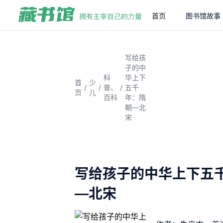
首页
图书馆故事
写给孩
子的中
科
华上下
首
少
/
/
/
普、
五千
页
儿
百科
年：隋
朝—北
宋
写给孩子的中华上下五
—北宋