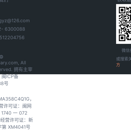
yz@126.com
- 6300088
12204756
微信
 ©
或搜索
ary.com, All
方
served. 拥有主宰
.
闽ICP备
38号
0MA358C4Q1G，
营许可证：闽网
740 一 072
物经营许可证：新
第 XM4041号