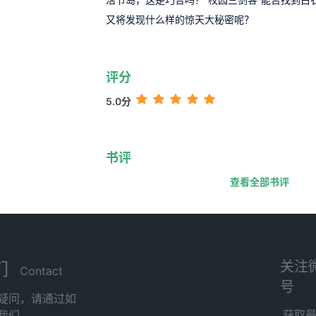
又将发现什么样的惊天大秘密呢？
评分
5.0分
书评
查看全部书评
关注
们
Contact
号
疑问，请通过如
获取
我们