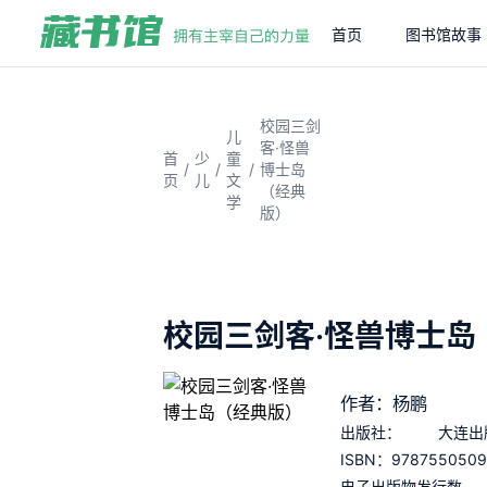
首页
图书馆故事
校园三剑
儿
客·怪兽
首
少
童
/
/
/
博士岛
页
儿
文
（经典
学
版）
校园三剑客·怪兽博士岛
作者：杨鹏
出版社：
大连出
9787550509
ISBN：
电子出版物发行数