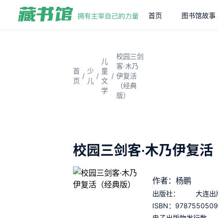
首页
图书馆故事
校园三剑
儿
客·木乃
首
少
童
/
/
/
伊复活
页
儿
文
（经典
学
版）
校园三剑客·木乃伊复活
作者：杨鹏
出版社：
大连出
9787550509
ISBN：
电子出版物发行数