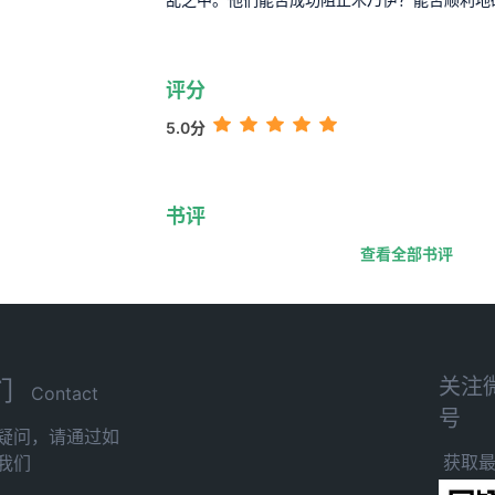
评分
5.0分
书评
查看全部书评
关注
们
Contact
号
疑问，请通过如
获取
我们