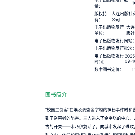
1
量：
版权持
大连出版社
有：
公司
电子出版物发行
大连
单位：
版社
电子出版物发行网站
电子出版物发行批次
电子出版物发行
2025
09-1
时间：
1
数字图书定价：
图书简介
“校园三剑客”在埃及调查金字塔的神秘事件时和
到了盗墓者的陷害。三人进入了金字塔的中心，
古的开关——木乃伊复活了，向城市发起了进攻
乱之中。他们能否成功阻止木乃伊？能否顺利地