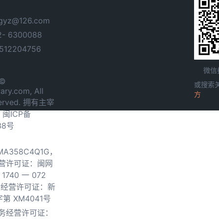
yz@126.com
- 6300088
12204756
微信
 ©
或搜索
ary.com, All
方
served. 拥有主宰
.
闽ICP备
38号
0MA358C4Q1G，
营许可证：闽网
740 一 072
物经营许可证：新
第 XM4041号
务经营许可证：