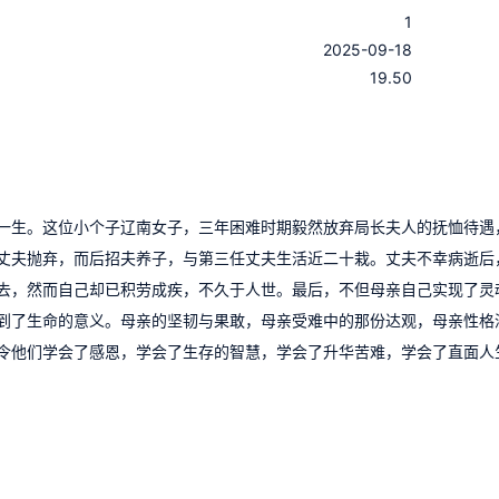
1
：
2025-09-18
：
19.50
一生。这位小个子辽南女子，三年困难时期毅然放弃局长夫人的抚恤待遇
丈夫抛弃，而后招夫养子，与第三任丈夫生活近二十栽。丈夫不幸病逝后
去，然而自己却已积劳成疾，不久于人世。最后，不但母亲自己实现了灵
到了生命的意义。母亲的坚韧与果敢，母亲受难中的那份达观，母亲性格
令他们学会了感恩，学会了生存的智慧，学会了升华苦难，学会了直面人