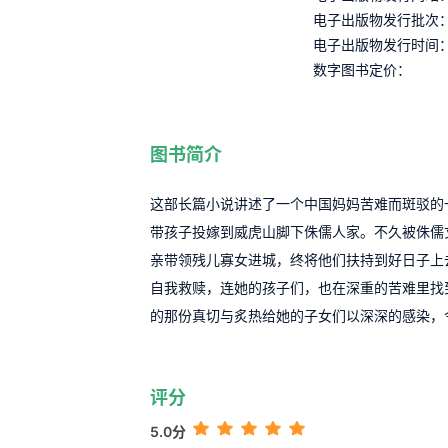
电子出版物发行批次
电子出版物发行时间
数字图书定价：
图书简介
这部长篇小说讲述了一个中国妈妈苦难而斑驳的
带孩子投嫁到威虎山脚下侏儒人家。不久被侏儒
亲带领残儿寡女进城，终将他们扶持到好日子上
自我救赎，连她的孩子们，也在深重的苦难里找
的那份真切与炙热给她的子女们以深深的感染，
评分
5.0分