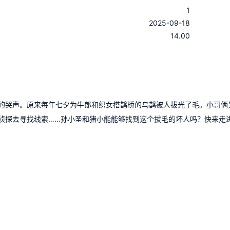
1
：
2025-09-18
：
14.00
的哭声。原来每年七夕为牛郎和织女搭鹊桥的乌鹊被人拔光了毛。小哥俩
侦探去寻找线索……孙小圣和猪小能能够找到这个拔毛的坏人吗？快来走