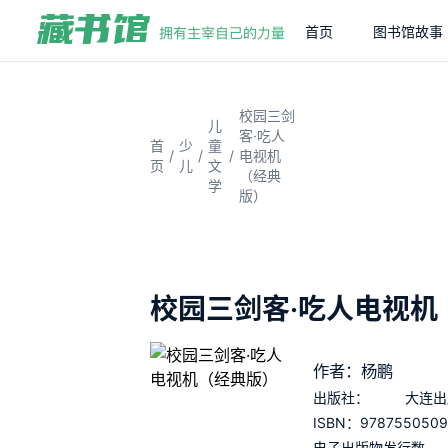
首页
图书馆故事
校园三剑
儿
客·吃人
首
少
童
/
/
/
电视机
页
儿
文
（经典
学
版）
校园三剑客·吃人电视机
作者：杨鹏
出版社：
大连出
978755050
ISBN：
电子出版物发行数