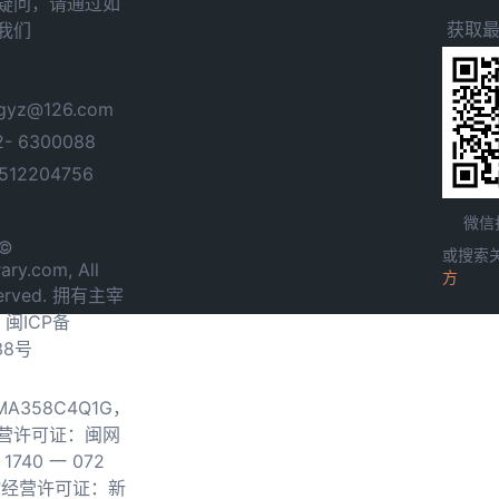
疑问，请通过如
获取
我们
yz@126.com
- 6300088
12204756
微信
 ©
或搜索
ary.com, All
方
served. 拥有主宰
.
闽ICP备
38号
0MA358C4Q1G，
营许可证：闽网
740 一 072
物经营许可证：新