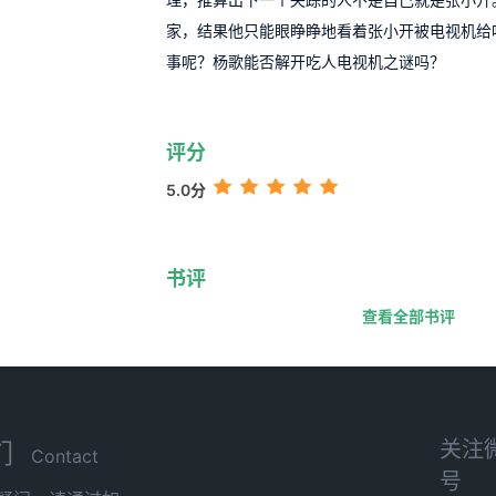
家，结果他只能眼睁睁地看着张小开被电视机给
事呢？杨歌能否解开吃人电视机之谜吗？
评分
5.0分
书评
查看全部书评
关注
们
Contact
号