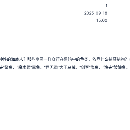
1
：
2025-09-18
：
15.00
神性的海底人？那些幽灵一样穿行在黑暗中的鱼类，依靠什么捕获猎物？
”鲨鱼、“魔术师”章鱼、“巨无霸”大王乌贼、“剑客”旗鱼、“渔夫”鮟鱇鱼。