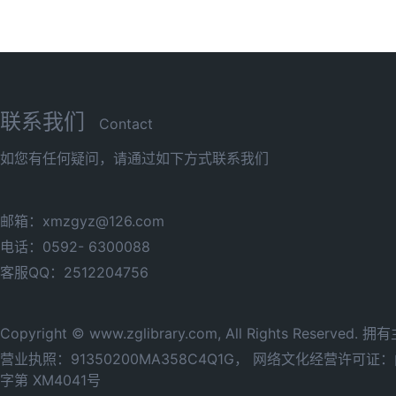
联系我们
Contact
如您有任何疑问，请通过如下方式联系我们
邮箱：xmzgyz@126.com
电话：0592- 6300088
客服QQ：2512204756
Copyright © www.zglibrary.com, All Rights Reserve
营业执照：91350200MA358C4Q1G，
网络文化经营许可证：闽网
字第 XM4041号