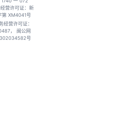
740 一 072
物经营许可证：新
第 XM4041号
务经营许可证：
0487，
闽公网
302034582号