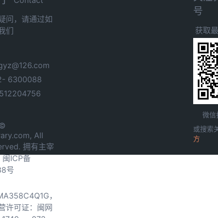
号
疑问，请通过如
获取
我们
yz@126.com
- 6300088
12204756
微信
 ©
或搜索
ary.com, All
方
served. 拥有主宰
.
闽ICP备
38号
0MA358C4Q1G，
营许可证：闽网