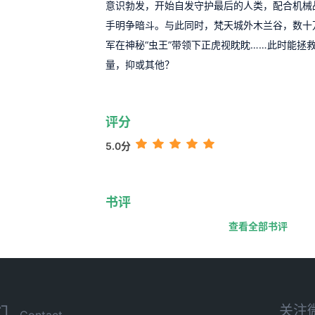
意识勃发，开始自发守护最后的人类，配合机械战
手明争暗斗。与此同时，梵天城外木兰谷，数十
军在神秘“虫王”带领下正虎视眈眈……此时能拯
量，抑或其他？
评分
5.0分
书评
查看全部书评
关注
们
Contact