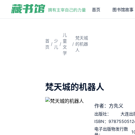
首页
图书馆故事
儿
梵天城
首
少
童
/
/
/
的机器
页
儿
文
人
学
梵天城的机器人
作者：方先义
出版社：
大连出
9787550512
ISBN：
电子出版物发行数
1
量：