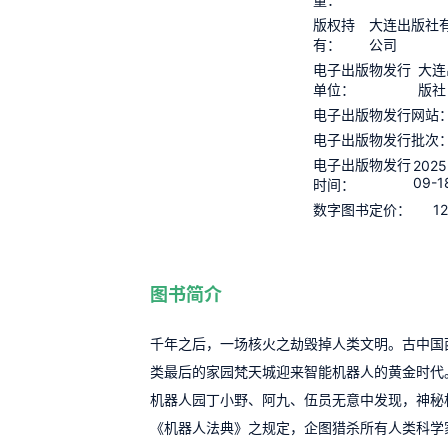
版权持
大连出版社
有：
公司
电子出版物发行
大连
单位：
版社
电子出版物发行网站
电子出版物发行批次
电子出版物发行
2025
09-1
时间：
12
数字图书定价：
图书简介
千年之后，一场核火之劫毁掉人类文明。古中国
类最后的家园梵天城迎来智能机器人的黄金时代。
机器人园丁小野、阿九、伍员无意中发现，神秘机
《机器人法典》之规定，企图猎杀所有人类科学