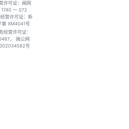
营许可证：闽网
740 一 072
物经营许可证：新
第 XM4041号
务经营许可证：
0487，
闽公网
302034582号