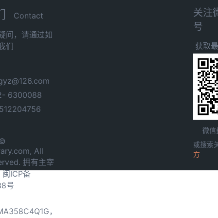
关注
们
Contact
号
疑问，请通过如
获取
我们
yz@126.com
- 6300088
12204756
微信
 ©
或搜索
ary.com, All
方
served. 拥有主宰
.
闽ICP备
38号
0MA358C4Q1G，