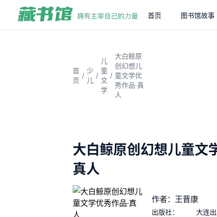
首页
图书馆故事
大白鲸原
儿
创幻想儿
首
少
童
/
/
/
童文学优
页
儿
文
秀作品·真
学
人
大白鲸原创幻想儿童文学
真人
作者：王晋康
出版社：
大连出