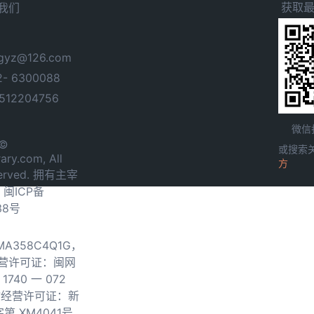
获取
我们
yz@126.com
- 6300088
12204756
微信
 ©
或搜索
ary.com, All
方
served. 拥有主宰
.
闽ICP备
38号
0MA358C4Q1G，
营许可证：闽网
740 一 072
物经营许可证：新
第 XM4041号