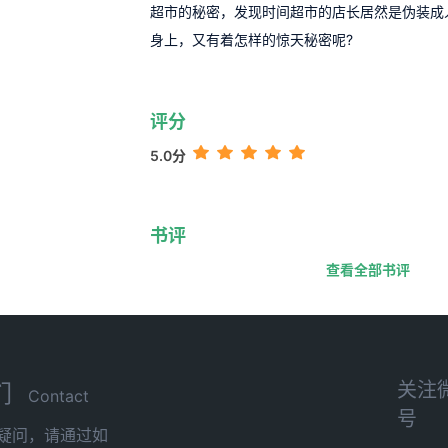
超市的秘密，发现时间超市的店长居然是伪装成
身上，又有着怎样的惊天秘密呢?
评分
5.0分
书评
查看全部书评
关注
们
Contact
号
疑问，请通过如