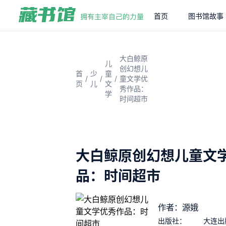
首页
图书馆故事
大白鲸原
儿
创幻想儿
首
少
童
/
/
/
童文学优
页
儿
文
秀作品：
学
时间超市
大白鲸原创幻想儿童文
品：时间超市
作者：源娥
出版社：
大连出