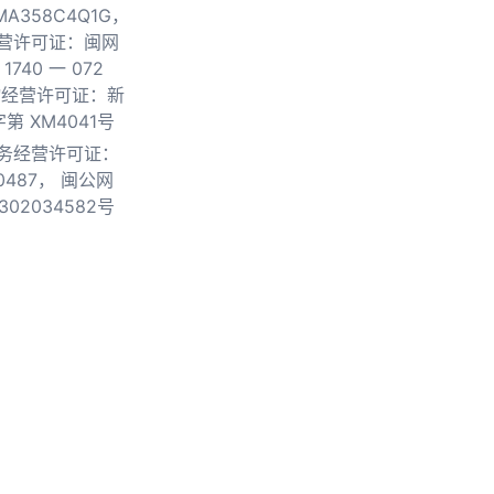
0MA358C4Q1G，
营许可证：闽网
740 一 072
物经营许可证：新
第 XM4041号
务经营许可证：
0487，
闽公网
302034582号