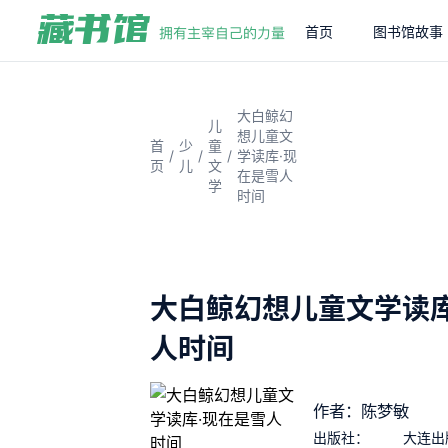
首页
图书馆故事
大白鲸幻
儿
想儿童文
首
少
童
/
/
/
学读库·现
页
儿
文
在是雪人
学
时间
大白鲸幻想儿童文学读库
人时间
作者：陈梦敏
出版社：
大连出