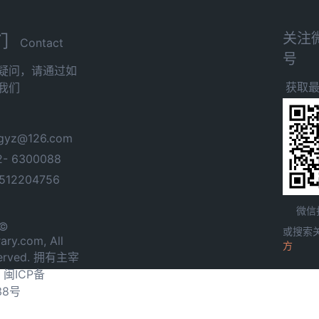
关注
们
Contact
号
疑问，请通过如
获取
我们
yz@126.com
- 6300088
12204756
微信
 ©
或搜索
ary.com, All
方
served. 拥有主宰
.
闽ICP备
38号