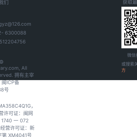
获取
我们
yz@126.com
- 6300088
12204756
微信
 ©
或搜索
ary.com, All
方
served. 拥有主宰
.
闽ICP备
38号
0MA358C4Q1G，
营许可证：闽网
740 一 072
物经营许可证：新
第 XM4041号