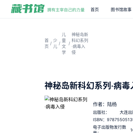
首页
图书馆故事
儿
神秘岛新
首
少
童
科幻系列
/
/
/
页
儿
文
·病毒入
学
侵
神秘岛新科幻系列·病毒
作者：陆杨
出版社：
大连出
9787550513
ISBN：
电子出版物发行数
1
量：