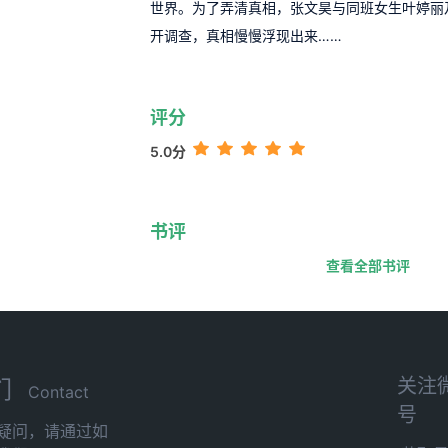
世界。为了弄清真相，张文昊与同班女生叶婷丽
开调查，真相慢慢浮现出来……
评分
5.0分
书评
查看全部书评
关注
们
Contact
号
疑问，请通过如