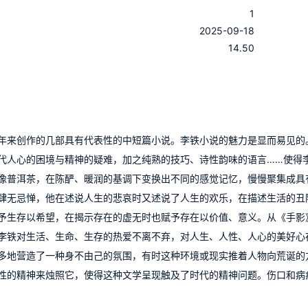
1
：
2025-09-18
：
14.50
年来创作的几部具有代表性的中短篇小说。李铁小说的魅力是显而易见的
代人心的困境与精神的疑难，加之纯熟的技巧、诗性韵味的语言……使得
像普洱茶，在陈酽、暖润的基调下变换出不同的感觉记忆，慢慢聚集成具
肆无忌惮，他在述说人生的悲哀时又述说了人生的欢乐，在描述生活的丑
予生存以希望，在揭示存在的虚无时也赋予存在以价值、意义。从《手影
李铁对生活、生命、生存的热爱不离不弃，对人生、人性、人心的美好心
多地营造了一种身不由己的氛围，有时这种环境或现实推着人物向荒诞的
性的精神来烛照它，使得这种文学呈现触及了时代的精神问题。伤口和病