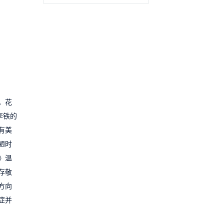
。花
李铁的
有美
陋时
》温
存敬
方向
症并