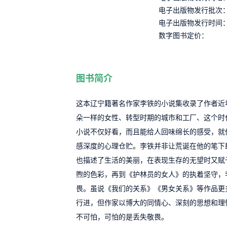
电子出版物发行批次
电子出版物发行时间
数字图书定价：
图书简介
这本辽宁籍著名作家李铁的小说集收录了作者近
朵一样的女性、转型时期的城市和工厂、这个时
小说不仅好看，而且能给人回味绵长的感受，就
感深度的心理仓贮。李铁并非让荒诞在他的笔下
也描述了生活的美丽，在表现生存的无望时又赋
煦的色彩，再到《护林员的女人》的执着坚守，
畏。虽说《我们的关系》《男女关系》等作品更
行进，但作家以博大的同情心、深刻的思想和理
不可怕，可怕的是丢失敬畏。