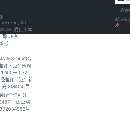
微信
 ©
或搜索
ary.com, All
方
served. 拥有主宰
.
闽ICP备
38号
0MA358C4Q1G，
营许可证：闽网
740 一 072
物经营许可证：新
第 XM4041号
务经营许可证：
0487，
闽公网
302034582号