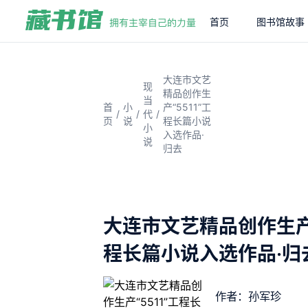
首页
图书馆故事
大连市文艺
现
精品创作生
当
首
小
产“5511”工
/
/
/
代
页
说
程长篇小说
小
入选作品·
说
归去
大连市文艺精品创作生产“
程长篇小说入选作品·归
作者：孙军珍