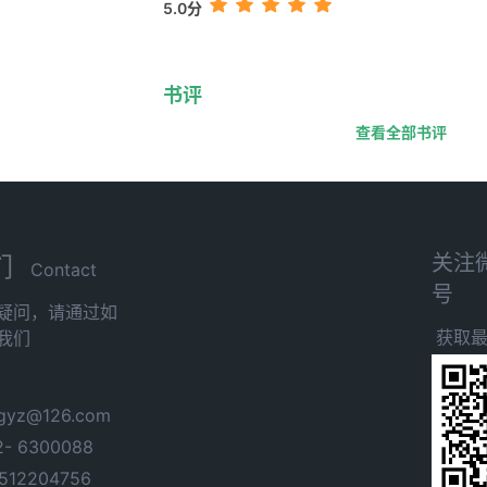
5.0分
书评
查看全部书评
关注
们
Contact
号
疑问，请通过如
获取
我们
yz@126.com
- 6300088
12204756